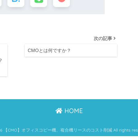
次の記事
CMOとは何ですか？
？
HOME
26 【CMO】オフィスコピー機、複合機リースのコスト削減 All rights rese